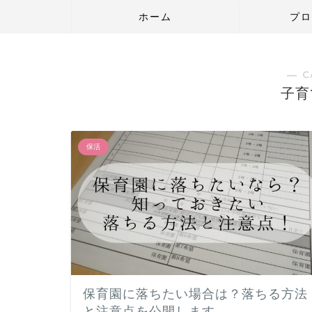
ホーム
プロ
― C
子育
保活
保育園に落ちたい場合は？落ちる方法
と注意点を公開します