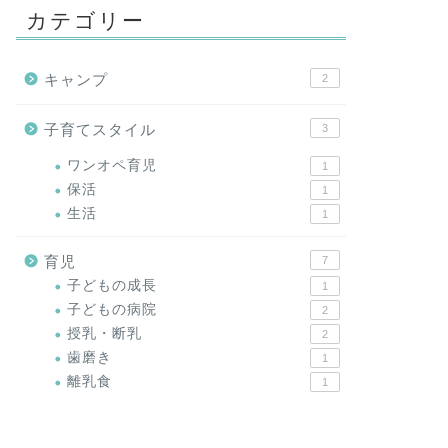
カテゴリー
キャンプ
2
子育てスタイル
3
ワンオペ育児
1
保活
1
生活
1
育児
7
子どもの成長
1
子どもの病院
2
授乳・断乳
2
歯磨き
1
離乳食
1