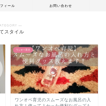
フィール
お問い合わせ
ATEGORY ―
てスタイル
ワンオペ育児
ワンオペ育児のスムーズなお風呂の入
れ方！使ってよかった便利なグッズも